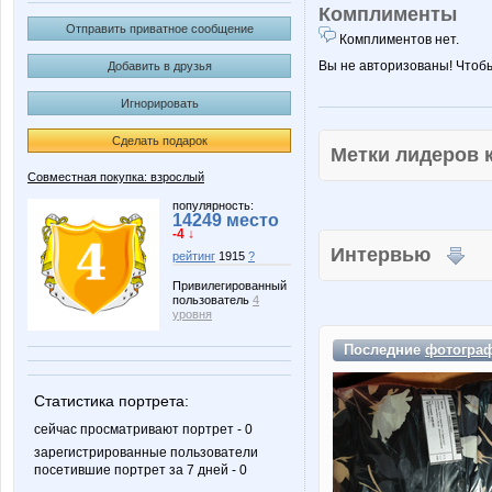
Комплименты
Отправить приватное сообщение
Комплиментов нет.
Вы не авторизованы! Чтоб
Добавить в друзья
Игнорировать
Сделать подарок
Метки лидеров
Совместная покупка: взрослый
популярность:
14249 место
-4 ↓
Интервью
рейтинг
1915
?
Привилегированный
пользователь
4
уровня
Последние
фотогра
Статистика портрета:
сейчас просматривают портрет - 0
зарегистрированные пользователи
посетившие портрет за 7 дней - 0